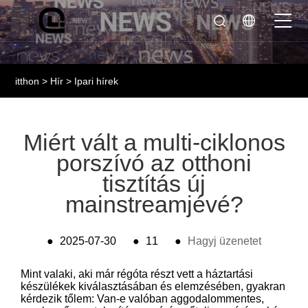
itthon
>
Hír
>
Ipari hírek
Miért vált a multi-ciklonos
porszívó az otthoni
tisztítás új
mainstreamjévé?
●
2025-07-30
●
11
●
Hagyj üzenetet
Mint valaki, aki már régóta részt vett a háztartási
készülékek kiválasztásában és elemzésében, gyakran
kérdezik tőlem: Van-e valóban aggodalommentes,