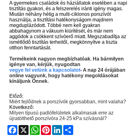
A gyermekes családok és háziállatok esetében a napi
tisztítás gyakori, és a felszerelés iránti igény magas.
Miután néhány hétig a multi-ciklonos porszívót
használja, a tisztítási hatékonyságom majdnem
megduplázódott. Többé nem kell gyakran
abbahagynom a vákuum kiürítését, és már nem
aggódok a csökkent szívóerő miatt. Megszabadítja az
ismétlődő tisztítás terheitől, megkönnyítve a tiszta
otthon fenntartását.
Termékeink nagyon megbízhatóak. Ha bármilyen
igénye van, kérjük, nyugodtan
vegye fel velünk a kapcsolatot
- A nap 24 órájában
online vagyunk, hogy hatékony megoldásokat
kínáljunk Önnek.
Előző:
Miért fejlődnek a porszívók gyorsabban, mint valaha?
Következő:
Milyen típusú padlófelületek alkalmasak erre az
újratölthető porszívóra 24-25 kPa szívásnál?
Facebook
X
WhatsApp
Pinterest
LinkedIn
Share