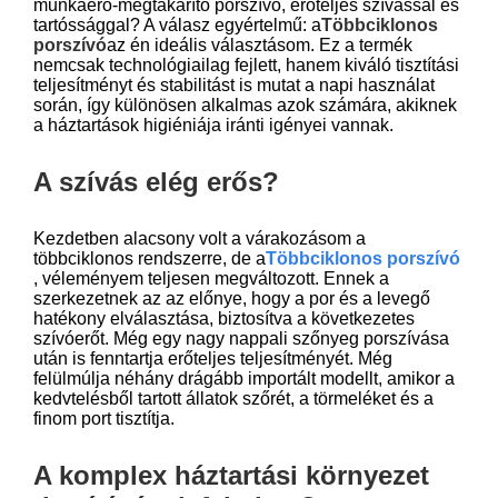
munkaerő-megtakarító porszívó, erőteljes szívással és
tartóssággal? A válasz egyértelmű: a
Többciklonos
porszívó
az én ideális választásom. Ez a termék
nemcsak technológiailag fejlett, hanem kiváló tisztítási
teljesítményt és stabilitást is mutat a napi használat
során, így különösen alkalmas azok számára, akiknek
a háztartások higiéniája iránti igényei vannak.
A szívás elég erős?
Kezdetben alacsony volt a várakozásom a
többciklonos rendszerre, de a
Többciklonos porszívó
, véleményem teljesen megváltozott. Ennek a
szerkezetnek az az előnye, hogy a por és a levegő
hatékony elválasztása, biztosítva a következetes
szívóerőt. Még egy nagy nappali szőnyeg porszívása
után is fenntartja erőteljes teljesítményét. Még
felülmúlja néhány drágább importált modellt, amikor a
kedvtelésből tartott állatok szőrét, a törmeléket és a
finom port tisztítja.
A komplex háztartási környezet