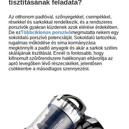
tisztításának feladata?
Az otthonom padlóval, szőnyegekkel, csempékkel,
résekkel és sarkokkal rendelkezik, és a rendszeres
porszívók gyakran küzdenek azok elérése érdekében.
De ez
Többciklonos porszívó
megmutatta nekem egy
sokoldalú porszívó potenciálját. Sokoldalú tartozékai,
rugalmas működése és sima kormányzása
megkönnyíti a padló anyagok és akár a sarkok széles
skálájának tisztítását. Ennél is fontosabb, hogy
kifinomult szűrőrendszere hatékonyan eltávolítja az
apró levegőben lévő részecskéket, jelentősen
csökkentve a másodlagos szennyezést.