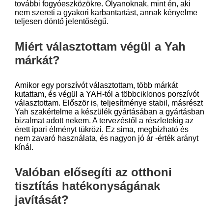
további fogyóeszközökre. Olyanoknak, mint én, aki
nem szereti a gyakori karbantartást, annak kényelme
teljesen döntő jelentőségű.
Miért választottam végül a Yah
márkát?
Amikor egy porszívót választottam, több márkát
kutattam, és végül a YAH-tól a többciklonos porszívót
választottam. Először is, teljesítménye stabil, másrészt
Yah szakértelme a készülék gyártásában a gyártásban
bizalmat adott nekem. A tervezéstől a részletekig az
érett ipari élményt tükrözi. Ez sima, megbízható és
nem zavaró használata, és nagyon jó ár -érték arányt
kínál.
Valóban elősegíti az otthoni
tisztítás hatékonyságának
javítását?