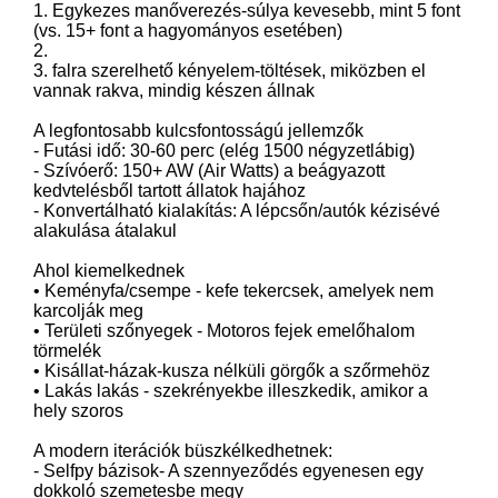
1. Egykezes manőverezés-súlya kevesebb, mint 5 font
(vs. 15+ font a hagyományos esetében)
2.
3. falra szerelhető kényelem-töltések, miközben el
vannak rakva, mindig készen állnak
A legfontosabb kulcsfontosságú jellemzők
- Futási idő: 30-60 perc (elég 1500 négyzetlábig)
- Szívóerő: 150+ AW (Air Watts) a beágyazott
kedvtelésből tartott állatok hajához
- Konvertálható kialakítás: A lépcsőn/autók kézisévé
alakulása átalakul
Ahol kiemelkednek
• Keményfa/csempe - kefe tekercsek, amelyek nem
karcolják meg
• Területi szőnyegek - Motoros fejek emelőhalom
törmelék
• Kisállat-házak-kusza nélküli görgők a szőrmehöz
• Lakás lakás - szekrényekbe illeszkedik, amikor a
hely szoros
A modern iterációk büszkélkedhetnek:
- Selfpy bázisok- A szennyeződés egyenesen egy
dokkoló szemetesbe megy