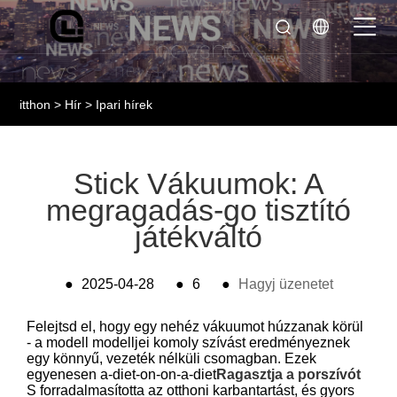
itthon
>
Hír
>
Ipari hírek
Stick Vákuumok: A
megragadás-go tisztító
játékváltó
●
2025-04-28
●
6
●
Hagyj üzenetet
Felejtsd el, hogy egy nehéz vákuumot húzzanak körül
- a modell modelljei komoly szívást eredményeznek
egy könnyű, vezeték nélküli csomagban. Ezek
egyenesen a-diet-on-on-a-diet
Ragasztja a porszívót
S forradalmasította az otthoni karbantartást, és gyors