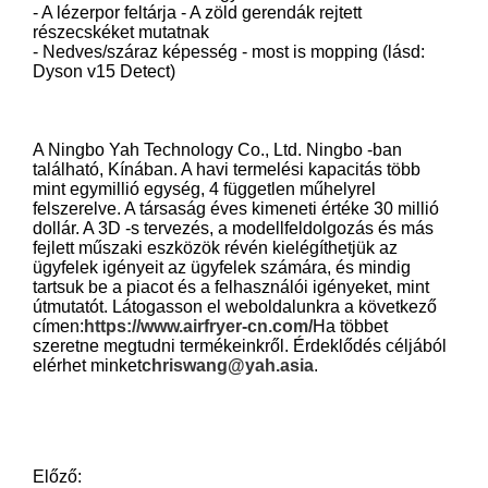
- A lézerpor feltárja - A zöld gerendák rejtett
részecskéket mutatnak
- Nedves/száraz képesség - most is mopping (lásd:
Dyson v15 Detect)
A Ningbo Yah Technology Co., Ltd. Ningbo -ban
található, Kínában. A havi termelési kapacitás több
mint egymillió egység, 4 független műhelyrel
felszerelve. A társaság éves kimeneti értéke 30 millió
dollár. A 3D -s tervezés, a modellfeldolgozás és más
fejlett műszaki eszközök révén kielégíthetjük az
ügyfelek igényeit az ügyfelek számára, és mindig
tartsuk be a piacot és a felhasználói igényeket, mint
útmutatót. Látogasson el weboldalunkra a következő
címen:
https://www.airfryer-cn.com/
Ha többet
szeretne megtudni termékeinkről. Érdeklődés céljából
elérhet minket
chriswang@yah.asia
.
Előző: