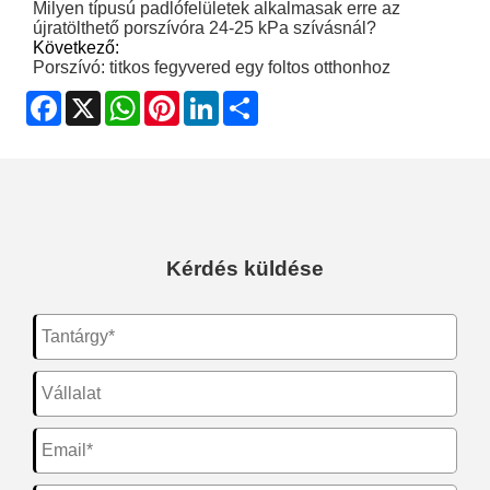
Milyen típusú padlófelületek alkalmasak erre az
újratölthető porszívóra 24-25 kPa szívásnál?
Következő:
Porszívó: titkos fegyvered egy foltos otthonhoz
Facebook
X
WhatsApp
Pinterest
LinkedIn
Share
Kérdés küldése