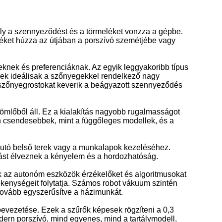
ly a szennyeződést és a törmeléket vonzza a gépbe.
cskéket húzza az útjában a porszívó szemétjébe vagy
yeknek és preferenciáknak. Az egyik leggyakoribb típus
rek ideálisak a szőnyegekkel rendelkező nagy
 a szőnyegrostokat keverik a beágyazott szennyeződés
tömlőből áll. Ez a kialakítás nagyobb rugalmasságot
usan csendesebbek, mint a függőleges modellek, és a
 autó belső terek vagy a munkalapok kezeléséhez.
tást élveznek a kényelem és a hordozhatóság.
k az autonóm eszközök érzékelőket és algoritmusokat
kenységeit folytatja. Számos robot vákuum szintén
 tovább egyszerűsítve a házimunkát.
evezetése. Ezek a szűrők képesek rögzíteni a 0,3
dern porszívó, mind egyenes, mind a tartálymodell,