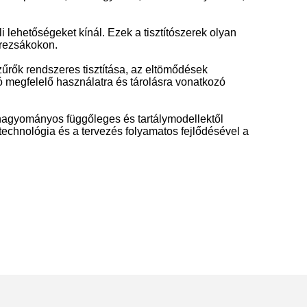
 lehetőségeket kínál. Ezek a tisztítószerek olyan
erezsákokon.
zűrők rendszeres tisztítása, az eltömődések
tó megfelelő használatra és tárolásra vonatkozó
 hagyományos függőleges és tartálymodellektől
echnológia és a tervezés folyamatos fejlődésével a