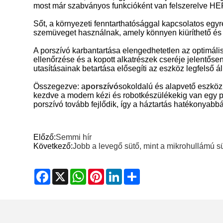
most már szabványos funkcióként van felszerelve HE
Sőt, a környezeti fenntarthatósággal kapcsolatos egyr
szemüveget használnak, amely könnyen kiüríthető és 
A porszívó karbantartása elengedhetetlen az optimális
ellenőrzése és a kopott alkatrészek cseréje jelentőse
utasításainak betartása elősegíti az eszköz legfelső 
Összegezve: a
porszívó
sokoldalú és alapvető eszköz
kezdve a modern kézi és robotkészülékekig van egy po
porszívó tovább fejlődik, így a háztartás hatékonyabb
Előző:
Semmi hír
Következő:
Jobb a levegő sütő, mint a mikrohullámú s
Facebook
X
WhatsApp
Pinterest
LinkedIn
Share