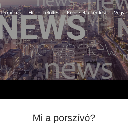
Termékek
Hír
Letöltés
Küldje el a kérdést
Vegye 
Mi a porszívó?