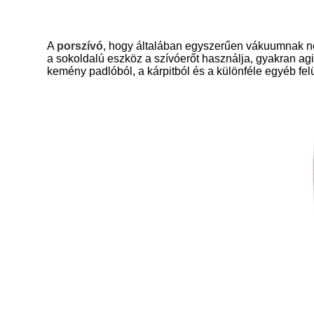
A
porszívó
, hogy általában egyszerűen vákuumnak nev
a sokoldalú eszköz a szívóerőt használja, gyakran ag
kemény padlóból, a kárpitból és a különféle egyéb fel