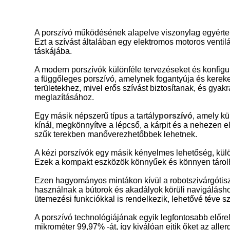
A porszívó működésének alapelve viszonylag egyértel
Ezt a szívást általában egy elektromos motoros ventilá
táskájába.
A modern porszívók különféle tervezéseket és konfigur
a függőleges porszívó, amelynek fogantyúja és kerek
területekhez, mivel erős szívást biztosítanak, és gy
meglazításához.
Egy másik népszerű típus a tartály
porszívó
, amely kü
kínál, megkönnyítve a lépcső, a kárpit és a nehezen el
szűk terekben manőverezhetőbbek lehetnek.
A kézi porszívók egy másik kényelmes lehetőség, külö
Ezek a kompakt eszközök könnyűek és könnyen tárolhat
Ezen hagyományos mintákon kívül a robotszivárgótisz
használnak a bútorok és akadályok körüli navigálásh
ütemezési funkciókkal is rendelkezik, lehetővé téve s
A porszívó technológiájának egyik legfontosabb előr
mikrométer 99,97% -át, így kiválóan ejtik őket az al