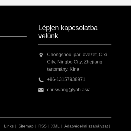
Lépjen kapcsolatba
velünk
Chongshou ipari övezet, Cixi
City, Ningbo City, Zhejiang
tartomány, Kína
+86-13157938971
chriswang@yah.asia
Links
|
Sitemap
|
RSS
|
XML
|
Adatvédelmi szabályzat
|