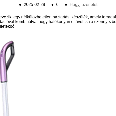
●
2025-02-28
●
6
●
Hagyj üzenetet
ezik, egy nélkülözhetetlen háztartási készülék, amely forradal
itációval kombinálva, hogy hatékonyan eltávolítsa a szennyeződ
ületekből.