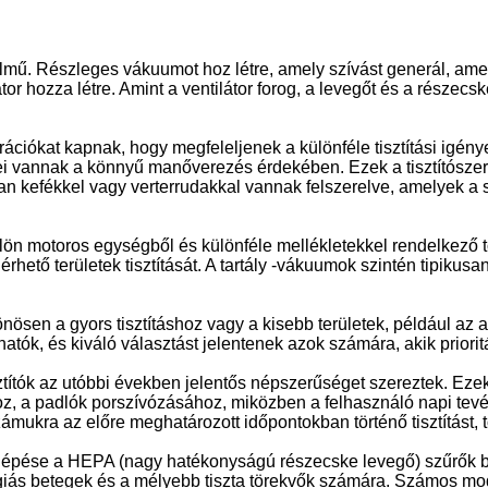
mű. Részleges vákuumot hoz létre, amely szívást generál, ame
tor hozza létre. Amint a ventilátor forog, a levegőt és a része
ációkat kapnak, hogy megfeleljenek a különféle tisztítási igén
ei vannak a könnyű manőverezés érdekében. Ezek a tisztítósze
akran kefékkel vagy verterrudakkal vannak felszerelve, amelyek
lön motoros egységből és különféle mellékletekkel rendelkező 
érhető területek tisztítását. A tartály -vákuumok szintén tipik
nösen a gyors tisztításhoz vagy a kisebb területek, például az
ók, és kiváló választást jelentenek azok számára, akik priori
títók az utóbbi években jelentős népszerűséget szereztek. Eze
oz, a padlók porszívózásához, miközben a felhasználó napi tevé
zámukra az előre meghatározott időpontokban történő tisztítást,
elépése a HEPA (nagy hatékonyságú részecske levegő) szűrők b
lergiás betegek és a mélyebb tiszta törekvők számára. Számos mo