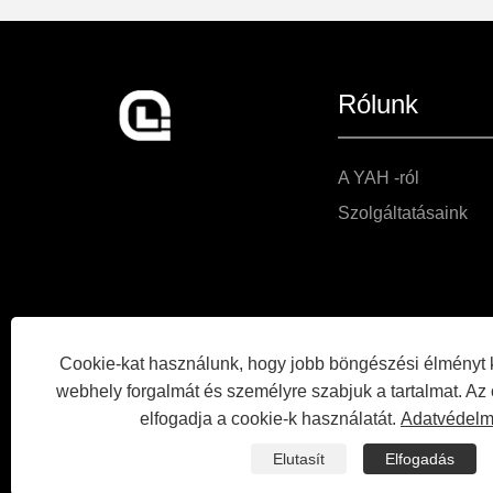
Rólunk
A YAH -ról
Szolgáltatásaink
Cookie-kat használunk, hogy jobb böngészési élményt 
webhely forgalmát és személyre szabjuk a tartalmat. Az
elfogadja a cookie-k használatát.
Adatvédelm
Elutasít
Elfogadás
Copyright © 2025 Ningbo Yah Technology Co., Ltd. Minden j