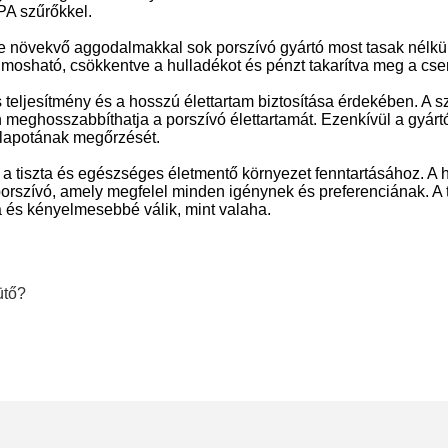
PA szűrőkkel.
e növekvő aggodalmakkal sok porszívó gyártó most tasak nélküli
mosható, csökkentve a hulladékot és pénzt takarítva meg a cs
 teljesítmény és a hosszú élettartam biztosítása érdekében. A s
n meghosszabbíthatja a porszívó élettartamát. Ezenkívül a gyár
állapotának megőrzését.
 a tiszta és egészséges életmentő környezet fenntartásához. A
rszívó, amely megfelel minden igénynek és preferenciának. A t
á és kényelmesebbé válik, mint valaha.
ütő?