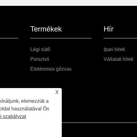
Termékek
Hír
Légi sütő
Ipari hírek
Porszívó
Vállalati hírek
Elektromos gőzvas
X
kínáljunk, elemezzük a
 oldal használatával Ön
i szabályzat
og fenntartva.