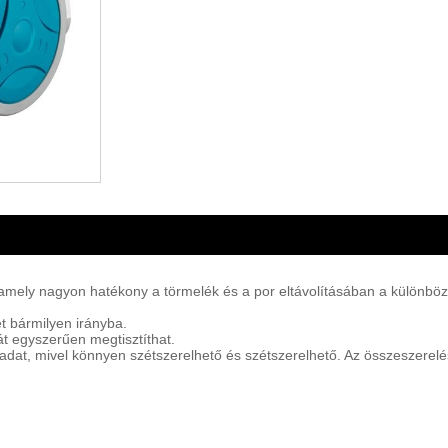
k, amely nagyon hatékony a törmelék és a por eltávolításában a különb
 bármilyen irányba.
t egyszerűen megtisztíthat.
feladat, mivel könnyen szétszerelhető és szétszerelhető. Az összeszere