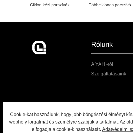
Ciklon kézi porszívók
Többciklonos porszívó
Rólunk
A YAH -ról
Szolgáltatásaink
Cookie-kat használunk, hogy jobb böngészési élményt kín
webhely forgalmát és személyre szabjuk a tartalmat. Az ol
elfogadja a cookie-k használatát.
Adatvédelmi s