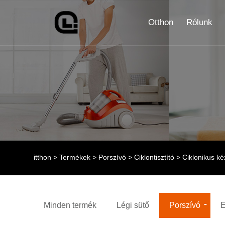
Otthon
Rólunk
itthon
>
Termékek
>
Porszívó
>
Ciklontisztító
> Ciklonikus ké
Minden termék
Légi sütő
Porszívó
E