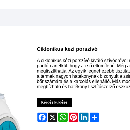
Ciklonikus kézi porszívó
A ciklonikus kézi porszívó kiváló szívóerővel 
padlón anélkül, hogy a cső eltömítené. Még a
megtisztíthatja. Az egyik legnehezebb tisztítá
a termék nagyon hatékonynak bizonyult a zsír
bőr számára és a karcolás ellenálló. Más mode
megbízható és hatékony tisztítószerző eszközt
Kérdés küldése
Facebook
X
WhatsApp
Pinterest
LinkedIn
Share