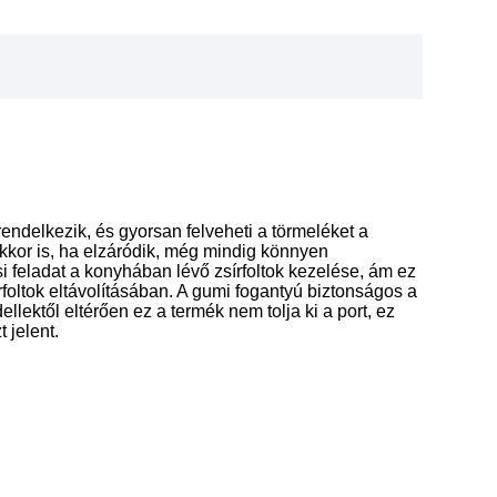
rendelkezik, és gyorsan felveheti a törmeléket a
kkor is, ha elzáródik, még mindig könnyen
si feladat a konyhában lévő zsírfoltok kezelése, ám ez
foltok eltávolításában. A gumi fogantyú biztonságos a
llektől eltérően ez a termék nem tolja ki a port, ez
 jelent.