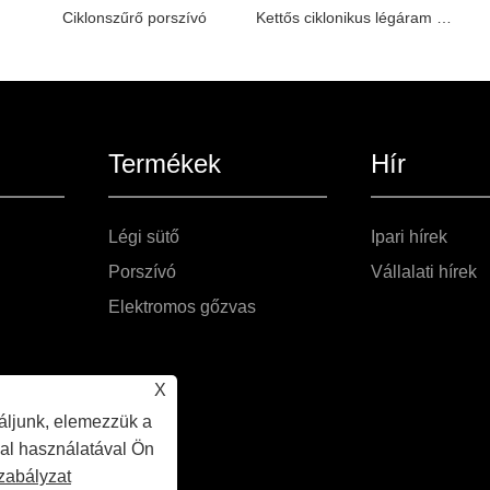
Ciklonszűrő porszívó
Kettős ciklonikus légáram -porszívó
Termékek
Hír
Légi sütő
Ipari hírek
Porszívó
Vállalati hírek
Elektromos gőzvas
X
áljunk, elemezzük a
dal használatával Ön
zabályzat