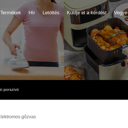
Termékek
Hír
Letöltés
Küldje el a kérdést
Vegye 
zi porszívó
lektromos gőzvas