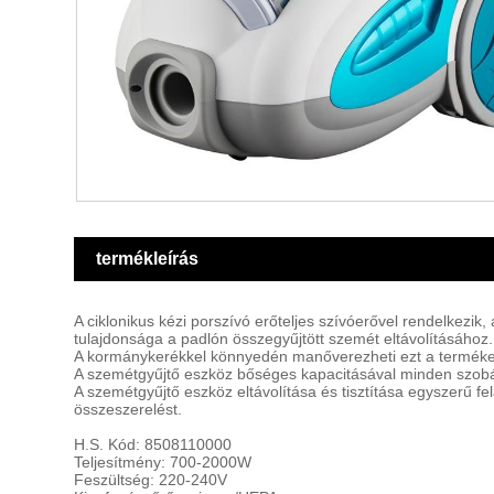
termékleírás
A ciklonikus kézi porszívó erőteljes szívóerővel rendelkezi
tulajdonsága a padlón összegyűjtött szemét eltávolításához.
A kormánykerékkel könnyedén manőverezheti ezt a terméket
A szemétgyűjtő eszköz bőséges kapacitásával minden szobá
A szemétgyűjtő eszköz eltávolítása és tisztítása egyszerű 
összeszerelést.
H.S. Kód: 8508110000
Teljesítmény: 700-2000W
Feszültség: 220-240V