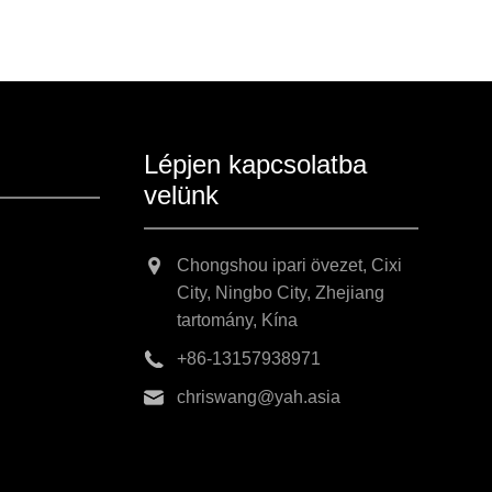
Lépjen kapcsolatba
velünk
Chongshou ipari övezet, Cixi
City, Ningbo City, Zhejiang
tartomány, Kína
+86-13157938971
chriswang@yah.asia