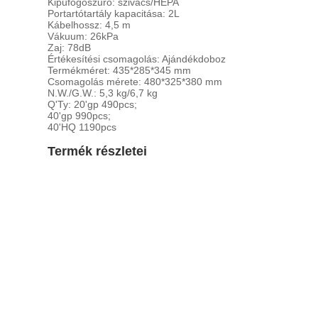
Kipufogószűrő: szivacs/HEPA
Portartótartály kapacitása: 2L
Kábelhossz: 4,5 m
Vákuum: 26kPa
Zaj: 78dB
Értékesítési csomagolás: Ajándékdoboz
Termékméret: 435*285*345 mm
Csomagolás mérete: 480*325*380 mm
N.W./G.W.: 5,3 kg/6,7 kg
Q'Ty: 20'gp 490pcs;
40'gp 990pcs;
40'HQ 1190pcs
Termék részletei