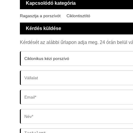
Kapcsolódó kategória
Ragasztja a porszívót
Ciklontisztító
Kérdés küldése
Kérdését az alábbi űrlapon adja meg. 24 órán belül v