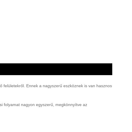
öző felületekről. Ennek a nagyszerű eszköznek is van hasznos
lési folyamat nagyon egyszerű, megkönnyítve az